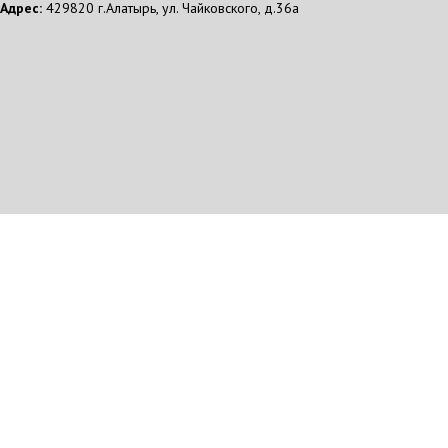
Адрес:
429820 г.Алатырь, ул. Чайковского, д.36а