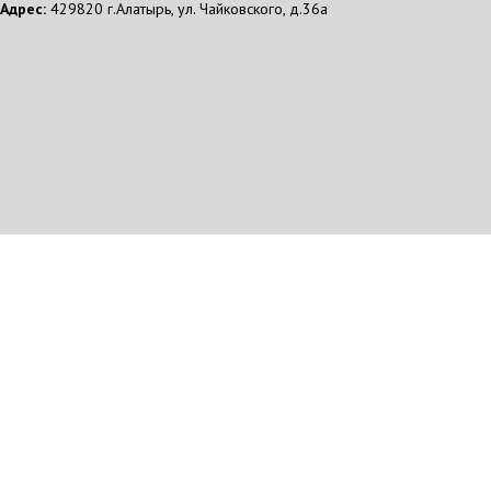
Адрес:
429820 г.Алатырь, ул. Чайковского, д.36а