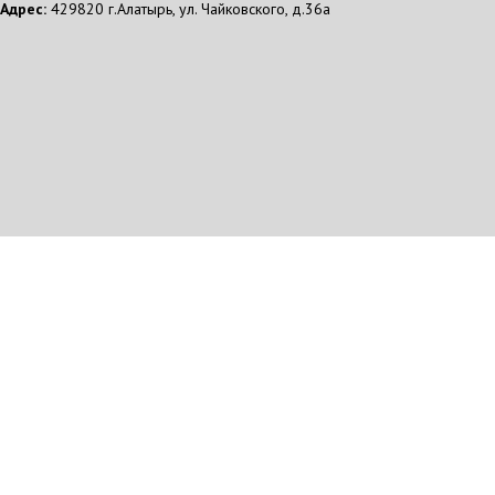
Адрес:
429820 г.Алатырь, ул. Чайковского, д.36а