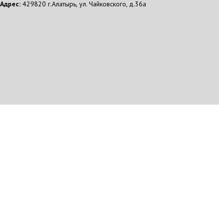
Адрес:
429820 г.Алатырь, ул. Чайковского, д.36а